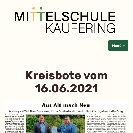
Mittelschule Kaufering
Zum
Inhalt
springen
Menü
+
aufg
zuge
Kreisbote vom
16.06.2021