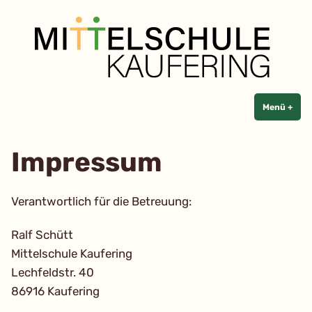
Mittelschule Kaufering
Zum
Inhalt
springen
Menü
+
aufg
zuge
Impressum
Verantwortlich für die Betreuung:
Ralf Schütt
Mittelschule Kaufering
Lechfeldstr. 40
86916 Kaufering