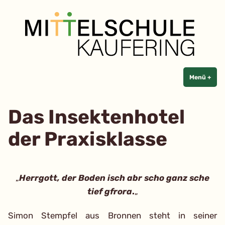
Mittelschule Kaufering
Zum
Inhalt
springen
Menü
+
aufg
zuge
Das Insektenhotel
der Praxisklasse
„
Herrgott, der Boden isch abr scho ganz sche
tief gfrora
.
„
Simon Stempfel aus Bronnen steht in seiner